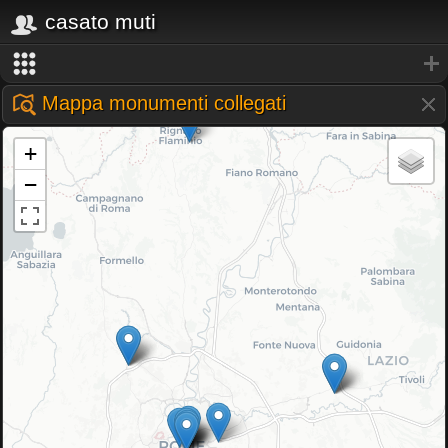
casato muti
Mappa monumenti collegati
+
−