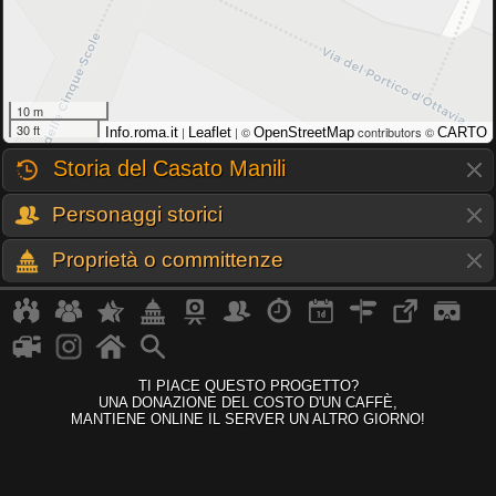
10 m
30 ft
|
| ©
contributors ©
Info.roma.it
Leaflet
OpenStreetMap
CARTO
Storia del Casato Manili
Personaggi storici
Proprietà o committenze
TI PIACE QUESTO PROGETTO?
UNA DONAZIONE DEL COSTO D'UN CAFFÈ,
MANTIENE ONLINE IL SERVER UN ALTRO GIORNO!