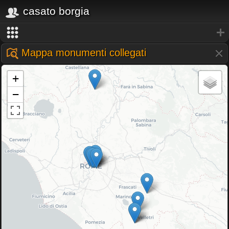
casato borgia
Mappa monumenti collegati
+
−