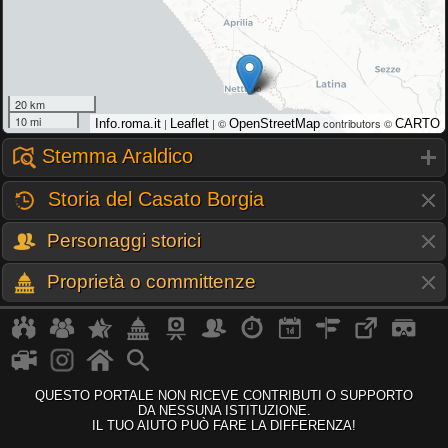
20 km
10 mi
|
| ©
contributors ©
Info.roma.it
Leaflet
OpenStreetMap
CARTO
Stemma Araldico
Storia del Casato Borgia
Personaggi storici
Proprietà o committenze
QUESTO PORTALE NON RICEVE CONTRIBUTI O SUPPORTO
DA NESSUNA ISTITUZIONE.
IL TUO AIUTO PUÒ FARE LA DIFFERENZA!