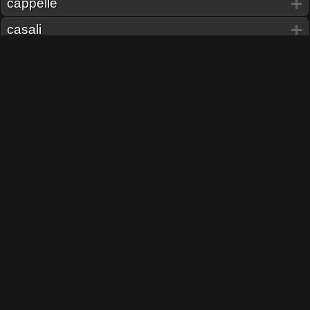
cappelle
casali
cave
chiese
cimiteri
cisterne
conventi
domus
edifici
fontane
fortificazioni
musei