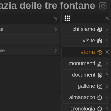
zia delle tre fontane
chi siamo
ns
visite
ane
storia
monumenti
documenti
gallerie
almanacco
cronologia