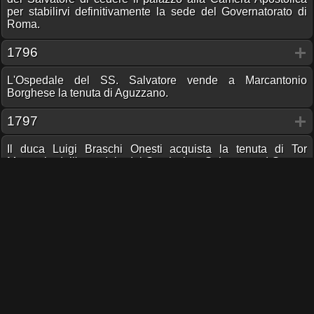
per stabilirvi definitivamente la sede del Governatorato di
Roma.
1796
L'Ospedale del SS. Salvatore vende a Marcantonio
Borghese la tenuta di Aguzzano.
1797
Il duca Luigi Braschi Onesti acquista la tenuta di Tor
Marancia dall'ospedale del Santissimo Salvatore ad Sancta
Sanctorum.
21/3/1797
Giovanni Raimondo Torlonia, acquista la tenuta di Roma
Vecchia dall'ospedale del S. Salvatore ad Sancta
Sanctorum, per la somma di 93.775 scudi.
1818
Prime acquisizioni della confraternita del Sancta sanctorum