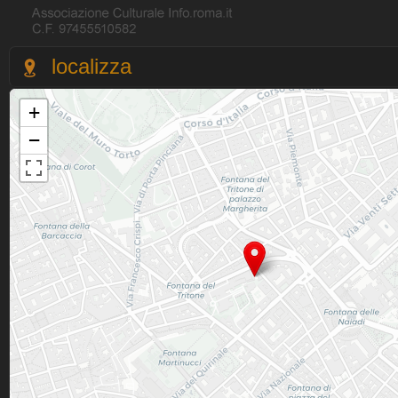
localizza
+
−