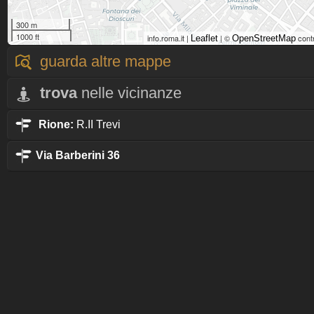
300 m
1000 ft
info.roma.it |
| ©
cont
Leaflet
OpenStreetMap
guarda altre mappe
trova
nelle vicinanze
Rione:
R.II Trevi
Via Barberini 36