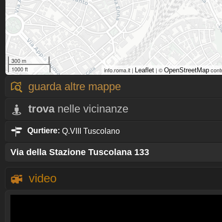
300 m
1000 ft
info.roma.it |
| ©
cont
Leaflet
OpenStreetMap
guarda altre mappe
trova
nelle vicinanze
Qurtiere:
Q.VIII Tuscolano
Via della Stazione Tuscolana 133
video