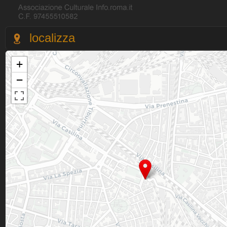
localizza
+
−