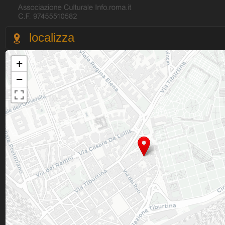
localizza
+
−