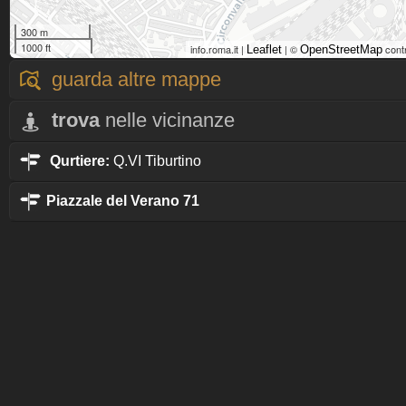
300 m
1000 ft
info.roma.it |
| ©
cont
Leaflet
OpenStreetMap
guarda altre mappe
trova
nelle vicinanze
Qurtiere:
Q.VI Tiburtino
Piazzale del Verano 71