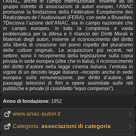
l’ANAC, anche in campo internazionale. Insieme ad un
gruppo ristretto di associazioni di autori europei, l’ANAC
promuove la fondazione della Fédération Européenne des
Realizateurs de l’Audiovisuel (FERA), con sede a Bruxelles.
?Decisiva l’azione dell’ANAC, sia in campo nazionale che
in campo europeo, in tutta la complessa e vasta
problematica per la difesa e il rilancio dei Diritti Morali e
Materiali degli autori, insieme al riconoscimento del diritto
alla libertà di creazione nel pieno rispetto del pluralismo
delle culture originali.. Le acquisizioni più recenti, nel
settore, sono il recepimento della legislazione sulla copia
privata in sede europea (oltre che in Italia), il riconoscimento
del diritto d’autore nella legge cinema italiana, l’entrata in
vigore di un decreto legge italiano –recepito anche in sede
europea- sulla remunerazione, per diritto d’autore, dei
passaggi televisivi di film e opere assimilate sulle reti
pubbliche e private (il cosiddetto “equo compenso”).
Anno di fondazione:
1952
www.anac-autori.it
Categoria:
associazioni di categoria