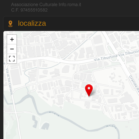
localizza
+
−