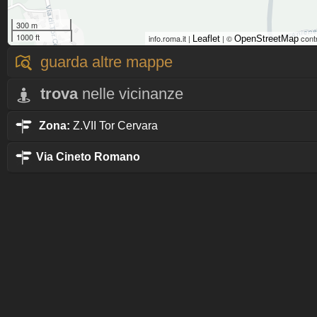
300 m
1000 ft
info.roma.it |
| ©
cont
Leaflet
OpenStreetMap
guarda altre mappe
trova
nelle vicinanze
Zona:
Z.VII Tor Cervara
Via Cineto Romano