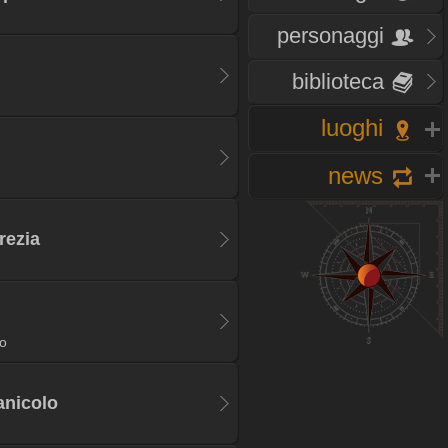
personaggi
biblioteca
luoghi
news
rezia
o
ianicolo