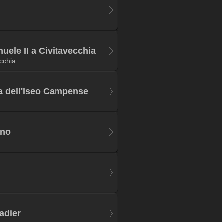
nuele II a Civitavecchia
cchia
a dell'Iseo Campense
ano
adier