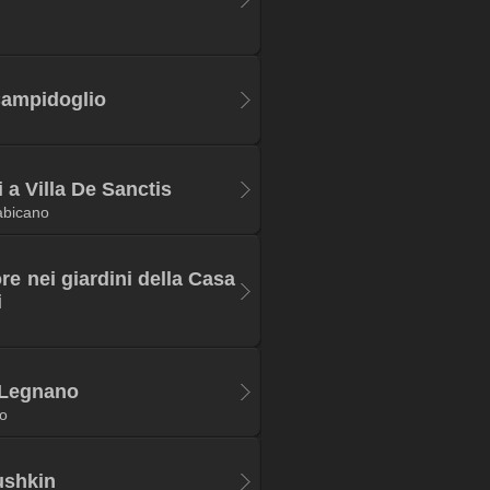
Campidoglio
 a Villa De Sanctis
Labicano
re nei giardini della Casa
i
i Legnano
o
ushkin