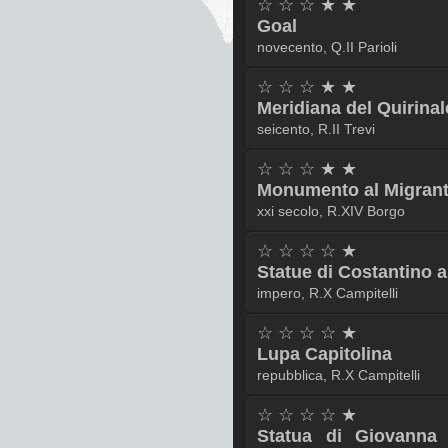
☆ ☆ ☆ ★ ★
Goal
novecento, Q.II Parioli
☆ ☆ ☆ ★ ★
Meridiana del Quirinal
seicento, R.II Trevi
☆ ☆ ☆ ★ ★
Monumento al Migran
xxi secolo, R.XIV Borgo
☆ ☆ ☆ ☆ ★
Statue di Costantino 
impero, R.X Campitelli
☆ ☆ ☆ ☆ ★
Lupa Capitolina
repubblica, R.X Campitelli
☆ ☆ ☆ ☆ ★
Statua di Giovanna 