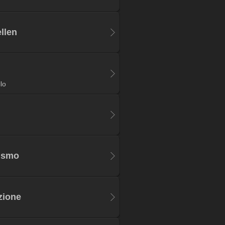
llen
lo
rismo
uzione