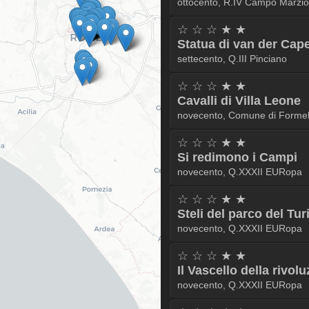
ottocento, R.IV Campo Marzio
☆ ☆ ☆ ★ ★
Statua di van der Cape
settecento, Q.III Pinciano
☆ ☆ ☆ ★ ★
Cavalli di Villa Leone
novecento, Comune di Formel
☆ ☆ ☆ ★ ★
Si redimono i Campi
novecento, Q.XXXII EURopa
☆ ☆ ☆ ★ ★
Steli del parco del Tu
novecento, Q.XXXII EURopa
☆ ☆ ☆ ★ ★
Il Vascello della rivol
novecento, Q.XXXII EURopa