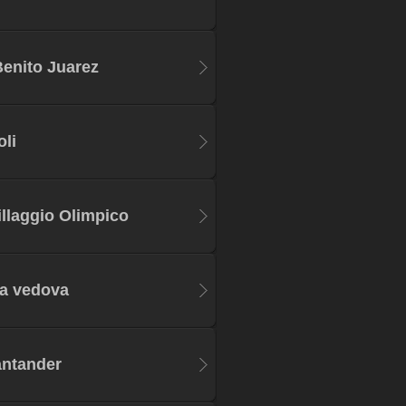
Benito Juarez
oli
Villaggio Olimpico
la vedova
antander