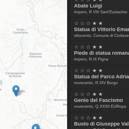
Abate Luigi
impero, R.VIII Sant'Eustachio
☆ ☆ ☆ ★ ★
Statua di Vittorio Ema
ottocento, Comune di Civitave
☆ ☆ ☆ ★ ★
Piede di statua roman
impero, R.IX Pigna
☆ ☆ ☆ ★ ★
Statua del Parco Adri
novecento, R.XIV Borgo
☆ ☆ ☆ ★ ★
Genio del Fascismo
novecento, Q.XXXII EURopa
☆ ☆ ☆ ★ ★
Busto di Giuseppe Val