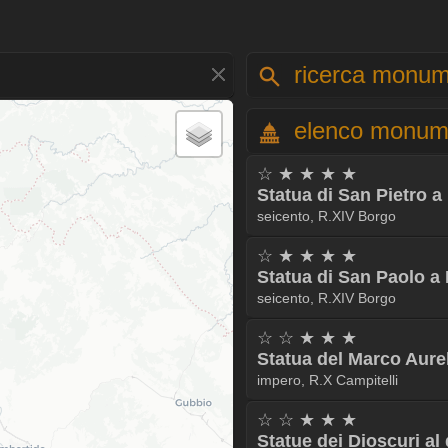
ricerca monum
elenco monum
☆ ★ ★ ★ ★
Statua di San Pietro a
seicento, R.XIV Borgo
☆ ★ ★ ★ ★
Statua di San Paolo a 
seicento, R.XIV Borgo
☆ ☆ ★ ★ ★
Statua del Marco Aure
impero, R.X Campitelli
☆ ☆ ★ ★ ★
Statue dei Dioscuri al 