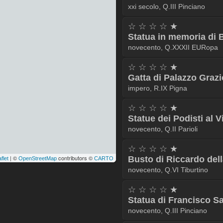
xxi secolo, Q.III Pinciano
☆ ☆ ☆ ☆ ★
Statua in memoria di 
novecento, Q.XXXII EURopa
☆ ☆ ☆ ☆ ★
Gatta di Palazzo Grazi
impero, R.IX Pigna
☆ ☆ ☆ ☆ ★
Statue dei Podisti al 
novecento, Q.II Parioli
☆ ☆ ☆ ☆ ★
| ©
contributors ©
Busto di Riccardo del
flet
OpenStreetMap
CARTO
novecento, Q.VI Tiburtino
☆ ☆ ☆ ☆ ★
Statua di Francisco S
novecento, Q.III Pinciano