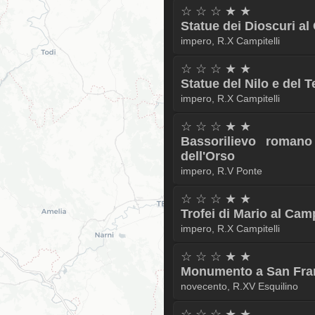
☆ ☆ ☆ ★ ★
Statue dei Dioscuri a
impero, R.X Campitelli
☆ ☆ ☆ ★ ★
Statue del Nilo e del 
impero, R.X Campitelli
☆ ☆ ☆ ★ ★
Bassorilievo roman
dell'Orso
impero, R.V Ponte
☆ ☆ ☆ ★ ★
Trofei di Mario al Cam
impero, R.X Campitelli
☆ ☆ ☆ ★ ★
Monumento a San Fra
novecento, R.XV Esquilino
☆ ☆ ☆ ★ ★