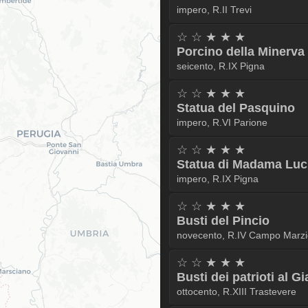
impero, R.II Trevi
☆ ☆ ★ ★ ★
Porcino della Minerva
seicento, R.IX Pigna
☆ ☆ ★ ★ ★
Statua del Pasquino
impero, R.VI Parione
☆ ☆ ★ ★ ★
Statua di Madama Luc
impero, R.IX Pigna
☆ ☆ ★ ★ ★
Busti del Pincio
novecento, R.IV Campo Marzi
☆ ☆ ★ ★ ★
Busti dei patrioti al G
ottocento, R.XIII Trastevere