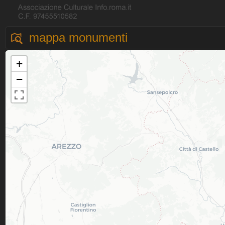
mappa monumenti
+
−