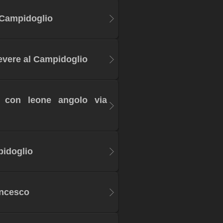
l Campidoglio
Tevere al Campidoglio
o con leone angolo via
pidoglio
ncesco