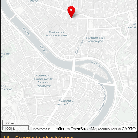
300 m
1000 ft
info.roma.it |
| ©
contributors ©
Leaflet
OpenStreetMap
CARTO