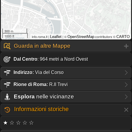
300 m
1000 ft
info.roma.it |
| ©
contributors ©
Leaflet
OpenStreetMap
CARTO
Guarda in altre Mappe
Dal Centro
: 964 metri a Nord Ovest
Indirizzo:
Via del Corso
Rione
di Roma:
R.II Trevi
Esplora
nelle vicinanze
Informazioni storiche
★ ☆ ☆ ☆ ☆