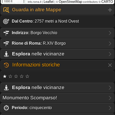
1000 ft
info.roma.it |
| ©
contributors ©
Leaflet
OpenStreetMap
CARTO
Guarda in altre Mappe
Dal Centro
: 2757 metri a Nord Ovest
Indirizzo:
Borgo Vecchio
Rione
di Roma:
R.XIV Borgo
Esplora
nelle vicinanze
Informazioni storiche
★ ☆ ☆ ☆ ☆
Esplora
nelle vicinanze
Monumento Scomparso!
Periodo:
cinquecento