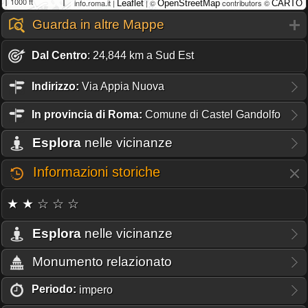
1000 ft
info.roma.it |
| ©
contributors ©
Leaflet
OpenStreetMap
CARTO
Guarda in altre Mappe
Dal Centro
: 24,844 km a Sud Est
Indirizzo:
Via Appia Nuova
In provincia di Roma:
Comune di Castel Gandolfo
Esplora
nelle vicinanze
Informazioni storiche
★ ★ ☆ ☆ ☆
Esplora
nelle vicinanze
Monumento relazionato
Periodo:
impero