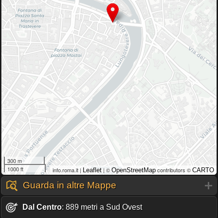
300 m
1000 ft
info.roma.it |
| ©
contributors ©
Leaflet
OpenStreetMap
CARTO
Guarda in altre Mappe
Dal Centro
: 889 metri a Sud Ovest