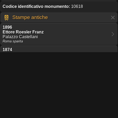
Codice identificativo monumento:
10618
Stampe antiche
1896
Ettore Roesler Franz
Palazzo Castellani
Roma sparita
1874
John Henry Parker
Pianta del Castello degli Alberteschi
The Archeology of Rome
Condividi pagina
TI PIACE QUESTO PROGETTO?
UNA DONAZIONE DEL COSTO D'UN CAFFÈ,
MANTIENE ONLINE IL SERVER UN ALTRO GIORNO!