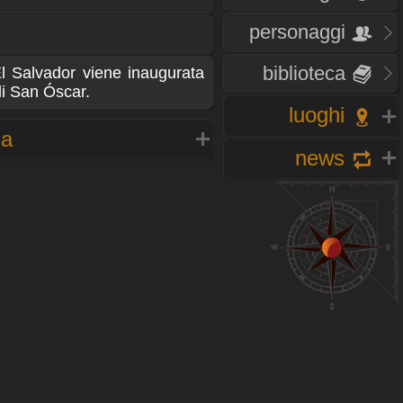
personaggi
biblioteca
El Salvador viene inaugurata
di San Óscar.
luoghi
na
news