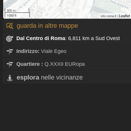
300 m
1000 ft
info.roma.it |
Leaflet
guarda in altre mappe
Dal Centro
di Roma
: 6,811 km a Sud Ovest
Indirizzo:
Viale Egeo
Quartiere
:
Q.XXXII EURopa
esplora
nelle vicinanze