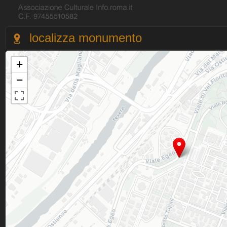
localizza monumento
+
−