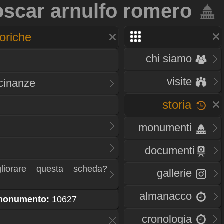
scar arnulfo romero
oriche
chi siamo
visite
icinanze
storia
o
monumenti
documenti
liorare questa scheda?
gallerie
almanacco
 monumento:
10627
cronologia