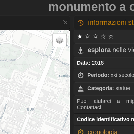
monumento a o
informazioni st
★ ☆ ☆ ☆ ☆
esplora
nelle v
Data:
2018
Periodo:
xxi secol
Categoria:
statue
Puoi aiutarci a mig
Contattaci
Codice identificativo
cronologia