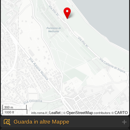
300 m
1000 ft
info.roma.it |
| ©
contributors ©
Leaflet
OpenStreetMap
CARTO
Guarda in altre Mappe