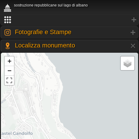
sostruzione repubblicane sul lago di albano
Fotografie e Stampe
Localizza monumento
+
−