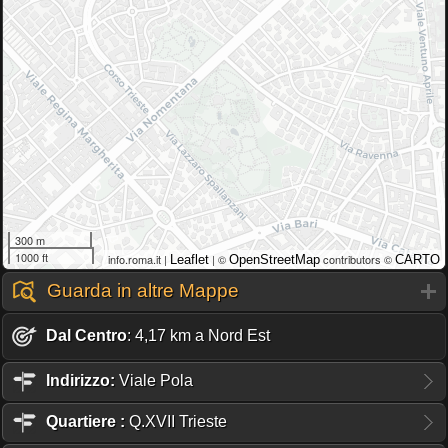
300 m
1000 ft
info.roma.it |
| ©
contributors ©
Leaflet
OpenStreetMap
CARTO
Guarda in altre Mappe
Dal Centro
: 4,17 km a Nord Est
Indirizzo:
Viale Pola
Quartiere
:
Q.XVII Trieste