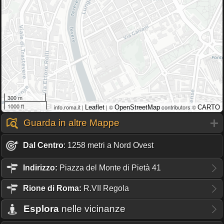
300 m
1000 ft
info.roma.it |
| ©
contributors ©
Leaflet
OpenStreetMap
CARTO
Guarda in altre Mappe
Dal Centro
: 1258 metri a Nord Ovest
Indirizzo:
Piazza del Monte di Pietà 41
Rione
di Roma:
R.VII Regola
Esplora
nelle vicinanze