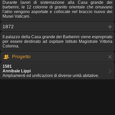
Durante lavori di sistemazione alla Casa grande dei
barberini, le 12 colonne di granito orientale che ornavano
l'atrio vengono asportate e collocate nel braccio nuovo dei
Musei Vaticani.
1872
Il palazzo della Casa grande dei Barberini viene espropriato
per essere destinato ad ospitare Istituto Magistrale Vittoria
Colonna.
Progetto
1581
Annibale Lippi
Ampliamenti ed unificazioni di diverse unità abitative.
1606
-
1613
Flaminio Ponzio
1606
-
1613
Giovanni Maria Bonazzini
Collabora con il Ponzio.