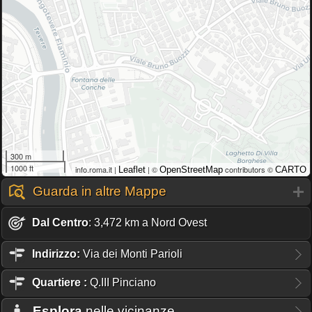
300 m
1000 ft
info.roma.it |
| ©
contributors ©
Leaflet
OpenStreetMap
CARTO
Guarda in altre Mappe
Dal Centro
: 3,472 km a Nord Ovest
Indirizzo:
Via dei Monti Parioli
Quartiere
:
Q.III Pinciano
Esplora
nelle vicinanze