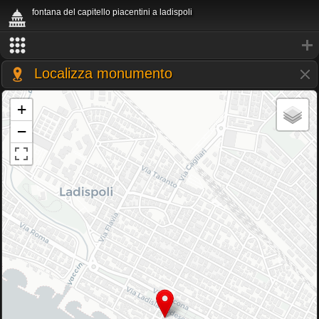
fontana del capitello piacentini a ladispoli
Localizza monumento
+
−