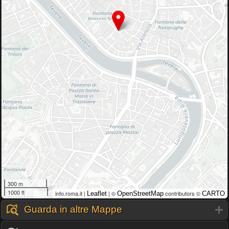
300 m
1000 ft
info.roma.it |
| ©
contributors ©
Leaflet
OpenStreetMap
CARTO
Guarda in altre Mappe