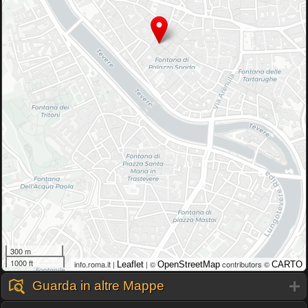
300 m
1000 ft
info.roma.it |
| ©
contributors ©
Leaflet
OpenStreetMap
CARTO
Guarda in altre Mappe