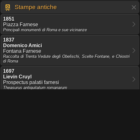
Stampe antiche
1851
Piazza Farnese
Principali monumenti di Roma e sue vicinanze
1837
Domenico Amici
Fontana Farnese
Raccolta di Trenta Vedute degli Obelischi, Scelte Fontane, e Chiostri
di Roma
1697
Lievin Cruyl
Prospectus palatii farnesi
Theasurus antiquitatum romanarum
1666
Lievin Cruyl
Piazza Farnese
Prospectus Locurum Urbis Romae Insignium
Condividi pagina