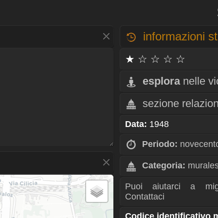
informazioni st
★ ☆ ☆ ☆ ☆
esplora
nelle v
sezione relazio
Data:
1948
Periodo:
novecent
Categoria:
murale
Puoi aiutarci a mig
Contattaci
Codice identificativo