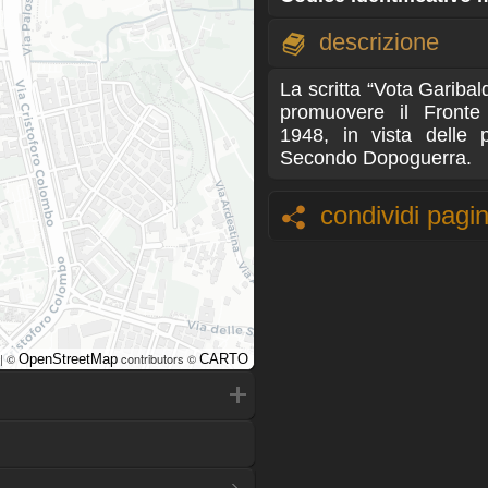
descrizione
La scritta “Vota Garibald
promuovere il Fronte
1948, in vista delle p
Secondo Dopoguerra.
condividi pagi
| ©
contributors ©
OpenStreetMap
CARTO