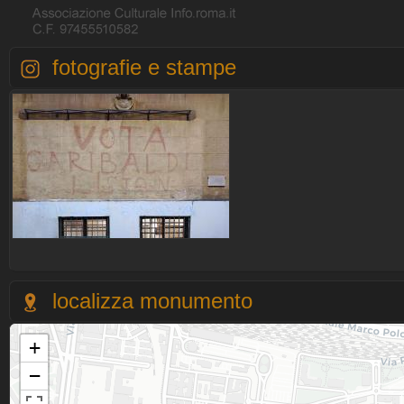
fotografie e stampe
localizza monumento
+
−