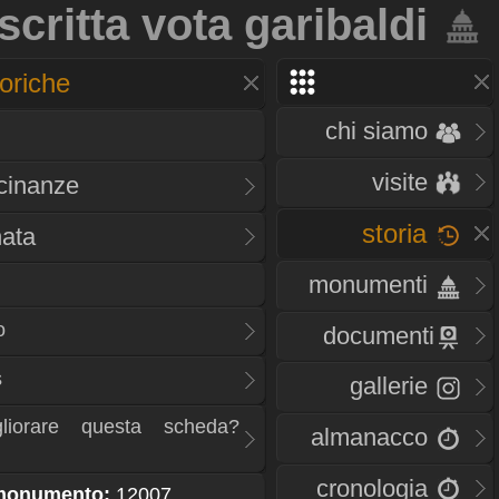
scritta vota garibaldi
oriche
chi siamo
visite
icinanze
storia
nata
monumenti
o
documenti
s
gallerie
liorare questa scheda?
almanacco
cronologia
 monumento:
12007