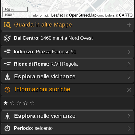
300 m
1000 ft
info.roma.it |
| ©
contributors ©
Leaflet
OpenStreetMap
CARTO
Guarda in altre Mappe
Dal Centro
: 1460 metri a Nord Ovest
Indirizzo:
Piazza Farnese 51
Rione
di Roma:
R.VII Regola
Esplora
nelle vicinanze
Informazioni storiche
★ ☆ ☆ ☆ ☆
Esplora
nelle vicinanze
Periodo:
seicento