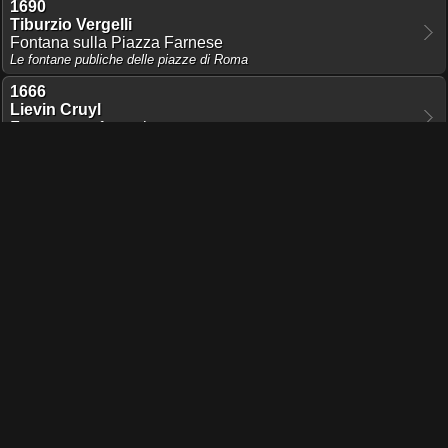
1690
Tiburzio Vergelli
Fontana sulla Piazza Farnese
Le fontane publiche delle piazze di Roma
1666
Lievin Cruyl
Fons aream farnesianam
Prospectus Locurum Urbis Romae Insignium
1666
Lievin Cruyl
Piazza Farnese
Prospectus Locurum Urbis Romae Insignium
1550
Philip Galle
Farnesiorum palatium
Ruinarum varii prospectus, ruriumque aliquot delineationes
Condividi pagina