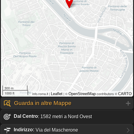
300 m
1000 ft
info.roma.it |
| ©
contributors ©
Leaflet
OpenStreetMap
CARTO
Guarda in altre Mappe
Dal Centro
: 1582 metri a Nord Ovest
Indirizzo:
Via del Mascherone