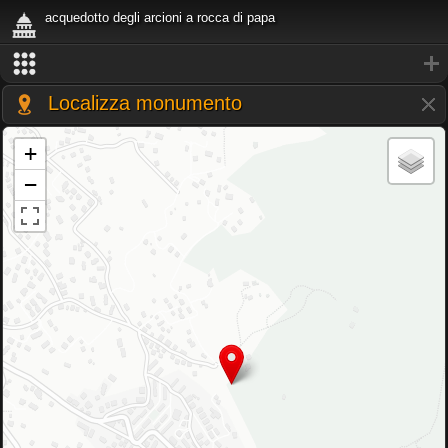
acquedotto degli arcioni a rocca di papa
Localizza monumento
+
−