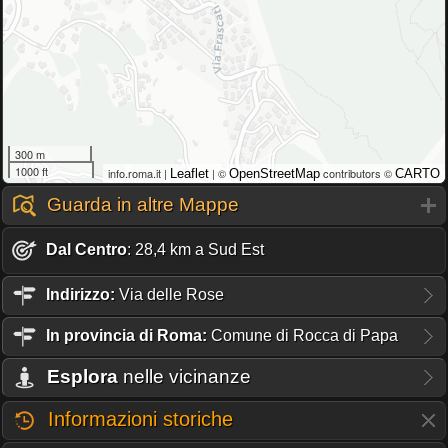
300 m
1000 ft
info.roma.it |
| ©
contributors ©
Leaflet
OpenStreetMap
CARTO
Guarda in altre Mappe
Dal Centro
: 28,4 km a Sud Est
Indirizzo:
Via delle Rose
In provincia di Roma:
Comune di Rocca di Papa
Esplora
nelle vicinanze
Informazioni storiche