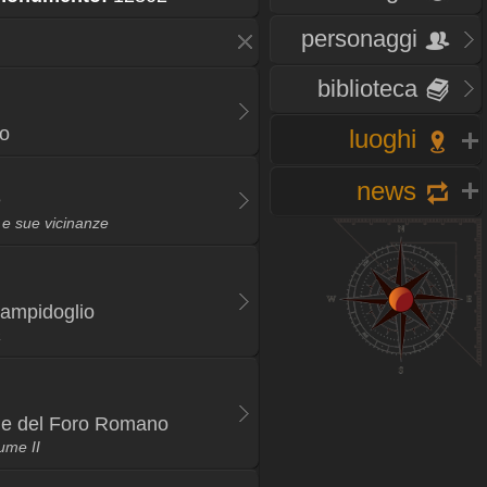
personaggi
biblioteca
o
luoghi
news
e
 e sue vicinanze
Campidoglio
a
ale del Foro Romano
lume II