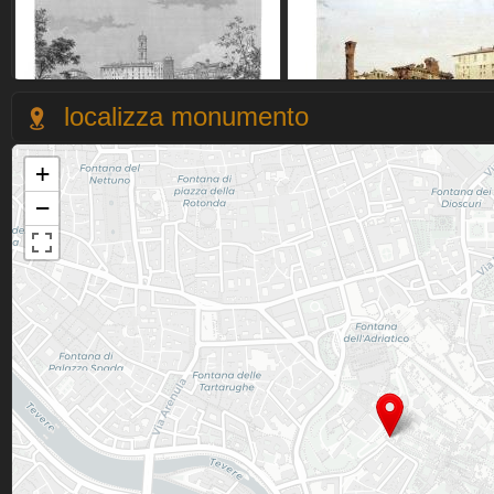
localizza monumento
+
−