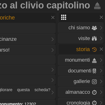
o al clivio capitolino
oriche
chi siamo
visite
icinanze
storia
rso!
monumenti
documenti
gallerie
liorare questa scheda?
almanacco
cronologia
 monumento:
12302