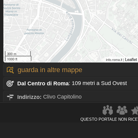
300 m
1000 ft
info.roma.it |
Leaflet
guarda in altre mappe
Dal Centro
di Roma
: 109 metri a Sud Ovest
Indirizzo:
Clivo Capitolino
Rione
di Roma:
R.X Campitelli
QUESTO PORTALE NON RICE
esplora
nelle vicinanze