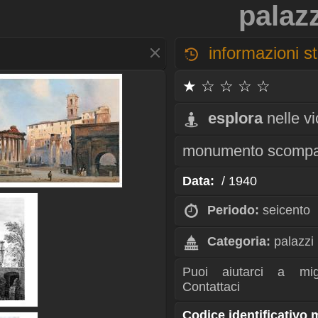
palazz
informazioni st
★ ☆ ☆ ☆ ☆
esplora
nelle v
monumento scompa
Data:
/ 1940
Periodo:
seicento
Categoria:
palazzi
Puoi aiutarci a mig
Contattaci
Codice identificativo