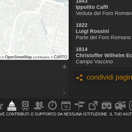
1843
Ippolito Caffi
Veduta del Foro Roman
1822
Luigi Rossini
Parte del Foro Romano 
1814
Christoffer Wilhelm E
| ©
contributors ©
OpenStreetMap
CARTO
Campo Vaccino
condividi pagi
VE CONTRIBUTI O SUPPORTO
DA NESSUNA ISTITUZIONE.
IL TUO AIU