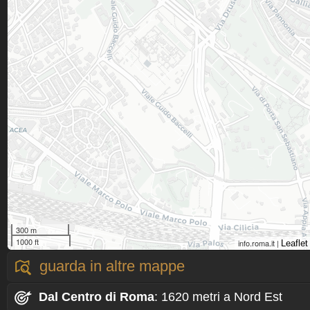
300 m
1000 ft
info.roma.it |
Leaflet
guarda in altre mappe
Dal Centro
di Roma
: 1620 metri a Nord Est