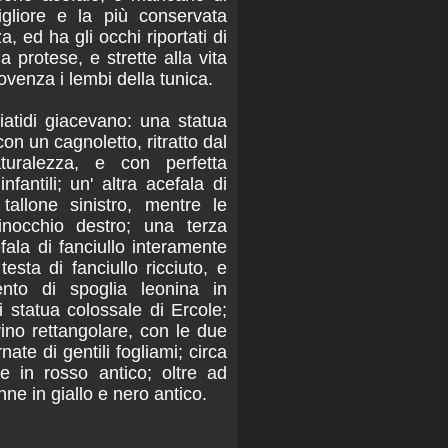
igliore e la più conservata
, ed ha gli occhi riportati di
a protese, e strette alla vita
venza i lembi della tunica.
iatidi giacevano: una statua
n un cagnoletto, ritratto dal
ralezza, e con perfetta
nfantili; un' altra acefala di
 tallone sinistro, mentre le
ginocchio destro; una terza
fala di fanciullo interamente
testa di fanciullo ricciuto, e
nto di spoglia leonina in
 statua colossale di Ercole;
rino rettangolare, con le due
ate di gentili fogliami; circa
ce in rosso antico; oltre ad
onne in giallo e nero antico.