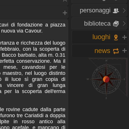
personaggi
biblioteca
cavi di fondazione a piazza
a nuova via Cavour.
luoghi
portanza e ricchezza del luogo
 febbraio, con la scoperta di
news
 Bacco barbato, alta m. 0.31
erfetta conservazione. Ma il
so mese, cavandosi per le
maestro, nel luogo distinto
ò ili luce sì gran copia di
da vincere di gran lunga
ta per la scoperta dell'erma
le rovine cadute dalla parte
, furono tre Cariatidi a doppia
lpite in rosso antico alla
sono acefale, e mancano di