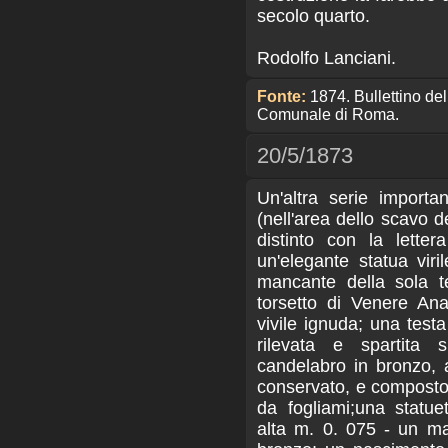
secolo quarto.
Rodolfo Lanciani.
Fonte:
1874. Bullettino d
Comunale di Roma.
20/5/1873
Un'altra serie importa
(nell'area dello scavo d
distinto con la lette
un'elegante statua vir
mancante della sola t
torsetto di Venere Ana
vivile ignuda; una test
rilevata e spartita 
candelabro in bronzo, 
conservato, e composto 
da fogliami;una statue
alta m. 0. 075 - un ma