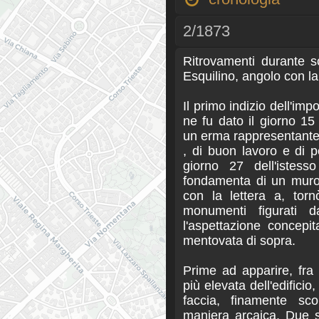
2/1873
Ritrovamenti durante s
Esquilino, angolo con l
Il primo indizio dell'im
ne fu dato il giorno 15
un erma rappresentante
, di buon lavoro e di p
giorno 27 dell'istes
fondamenta di un muro 
con la lettera a, torn
monumenti figurati 
l'aspettazione concepi
mentovata di sopra.
Prime ad apparire, fra 
più elevata dell'edificio
faccia, finamente sco
maniera arcaica. Due 