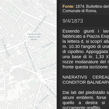
Fonte:
1874. Bullettino d
Comunale di Roma.
9/4/1873
Essendo giunti i lav
fabbricato a Piazza Esqu
la lettera d, si scoprì a
m. 10.30 l'angolo di una
di cipollino. Appoggiat
una base di in. 1,33 X
rozze modanature del I
fronte questa iscrizione:
NAERATIVS CERE
CONDITOR BALNEAR
Dai lati del piedistallo
alcuni emblemi, forse 
quello a destra si 
rozzamente graffito.