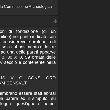
ella Commissione Archeologica
ori di fondazione (di un
ilino) nel punto indicato con
lla considerevole profondità di
 sala col pavimento di lastre
a ad una delle pareti apparve
 0. 80 X 0. 59 ornata delle
V secolo e contenente nella
ALIS V C CONS ORD
VM CENSV1T
 sembrano essere stati abrasi
la patera ed il simpulo: su
legge quest'ignoto nome,