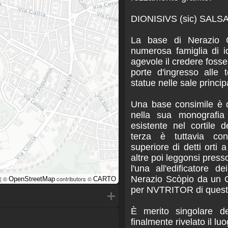
DIONISIVS (sic) SALS
La base di Nerazio C
numerosa famiglia di i
agevole il credere fosser
porte d'ingresso alle
statue nelle sale principa
Una base consimile è d
nella sua monografia 
esistente nel cortile 
terza è tuttavia con
superiore di detti orti 
altre poi leggonsi press
l'una all'edificatore de
Nerazio Scòpio da un Cu
| ©
contributors ©
OpenStreetMap
CARTO
per NVTRITOR di quest'
È merito singolare de
finalmente rivelato il l