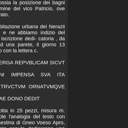
ssia la posizione dei bagni
rmine del vico Patricio, ove
vato.
abitazione urbana dei Nerazii
i; e ne abbiamo indizio del
scrizione dedi- catoria , da
ad una parete, il giorno 13
 con la lettera c.
S ERGA REPVBLICAM SICVT
NI IMPENSA SVA ITA
XTRVCTVM ORNATVMQVE
CAE DONO DEDIT
rotta in 25 pezzi, misura m.
le l'analogia del testo con
enestina di Gneo Voeso Apro,