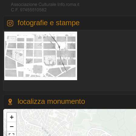
fotografie e stampe
localizza monumento
+
−