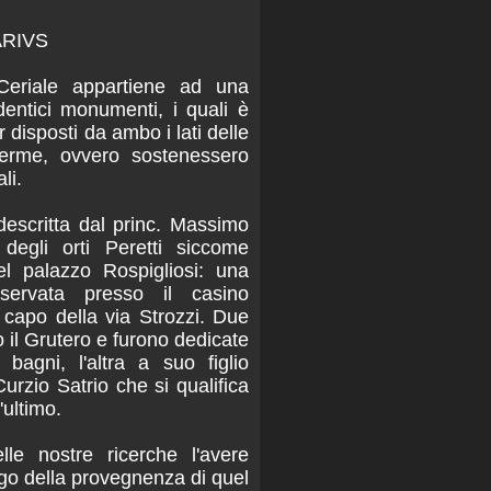
ARIVS
eriale appartiene ad una
dentici monumenti, i quali è
 disposti da ambo i lati delle
 terme, ovvero sostenessero
li.
escritta dal princ. Massimo
degli orti Peretti siccome
del palazzo Rospigliosi: una
servata presso il casino
a capo della via Strozzi. Due
o il Grutero e furono dedicate
i bagni, l'altra a suo figlio
rzio Satrio che si qualifica
ultimo.
lle nostre ricerche l'avere
uogo della provegnenza di quel