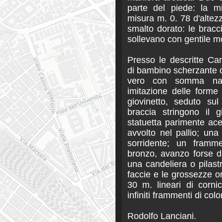
parte del piede: la m
misura m. 0. 78 d'altezza
smalto dorato: le bracci
sollevano con gentile mo
Presso le descritte Car
di bambino scherzante co
vero con somma natu
imitazione delle forme i
giovinetto, seduto sul
braccia stringono il 
statuetta parimente ace
avvolto nel pallio; una 
sorridente; un framme
bronzo, avanzo forse di
una candeliera o pilast
faccie e le grossezze orn
30 m. lineari di corni
infiniti frammenti di col
Rodolfo Lanciani.