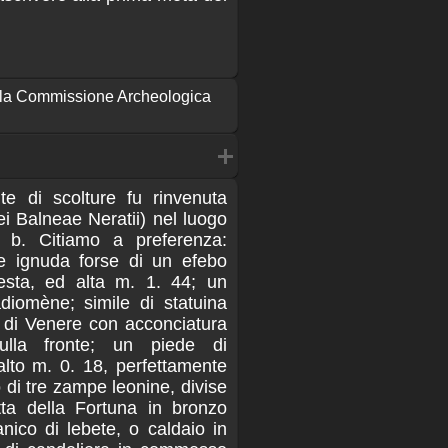
ella Commissione Archeologica
nte di scolture fu rinvenuta
ei Balneae Neratii) nel luogo
ra b. Citiamo a preferenza:
ile ignuda forse di un efebo
esta, ed alta m. 1. 44; un
diomène; simile di statuina
a di Venere con acconciatura
sulla fronte; un piede di
alto m. 0. 18, perfettamente
di tre zampe leonine, divise
tta della Fortuna in bronzo
nico di lebete, o caldaio in