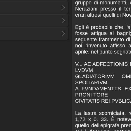
gruppo di monumenti, o
Neraziani presso il te
eran altresì quelli di No
Egli è probabile che l'
fosse attigua ai bagn
seguente frammento di i
noi rinvenuto affisso 
aprile, nel punto segnato
V... AE ADFECTIONI
LVDVM
GLADIATORIVM OM
SPOLIARIVM
A FVNDAMENTTS E
PRONI TORE
CIVITATIS REI PVBLI
La lastra scorniciata, 
1,72 x 0. 33. È notevo
quello dell'epigrafe pr