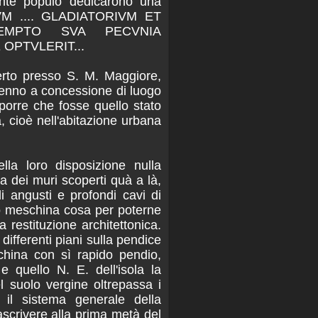
lante populo dedicarono una
VM .... GLADIATORIVM ET
EMPTO SVA PECVNIA
OPTVLERIT...
rto presso S. M. Maggiore,
nno a concessione di luogo
pporre che fosse quello stato
a, cioè nell'abitazione urbana
lla loro disposizione nulla
a dei muri scoperti quà a là,
i angusti e profondi cavi di
o meschina cosa per poterne
a restituzione architettonica.
 differenti piani sulla pendice
china con sì rapido pendio,
e quello N. E. dell'isola la
el suolo vergine oltrepassa i
 il sistema generale della
ascrivere alla prima metà del