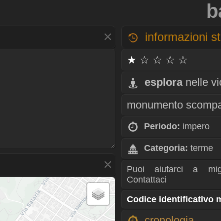
b
informazioni st
★ ☆ ☆ ☆ ☆
esplora
nelle v
monumento scompa
Periodo:
impero
Categoria:
terme
Puoi aiutarci a mig
Contattaci
Codice identificativo
cronologia