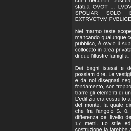
cui i decurioni postu
statua QVOT ... LVD
SPOLIAR SOLO 
EXTRVCTVM PVBLICE 
Nel marmo teste scope
mancando qualunque ce
pubblico, è ovvio il su
collocato in area privat
di quell'illustre famiglia.
Dei bagni istessi e de
possiam dire. Le vestigi
e da noi disegnati negl
fondamento, son tropp
trarre gli elementi di un
L'edifizio era costruito a
del monte, la quale di
che fra l'angolo S. 0. 
differenza del livello d
17 metri. Lo stile ed
costruzione la farebbe 