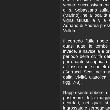
venute successivamente
di s. Sebastiano sull
(Marino), nella località
vigna Giusti, a villa 
Adriano di Andrea press
Velletri.
Il corredo fittile ripe
quasi tutte le tombe 
invece, a navicella e br
periodo della civiltà del
per quanto si sappia, e
a fossa con scheletro
(Garrucci, Scavi nella n
dalla Civiltà Cattolica
figg. 7-8).
Rappresenterebbero q
posteriore della maggio
ricordati, nei quali s
ingrossato e serpeggiant