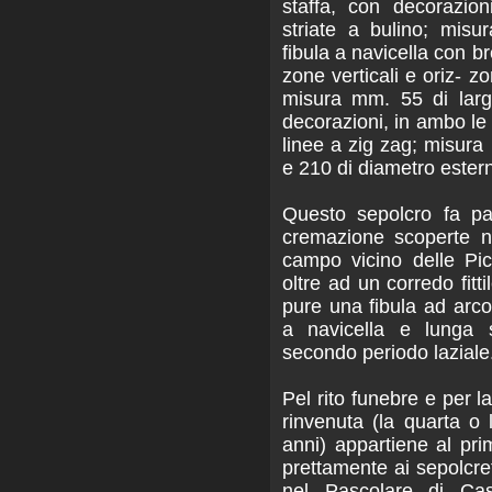
staffa, con decorazion
striate a bulino; mis
fibula a navicella con b
zone verticali e oriz- zo
misura mm. 55 di larg
decorazioni, in ambo le 
linee a zig zag; misura
e 210 di diametro ester
Questo sepolcro fa pa
cremazione scoperte n
campo vicino delle Pi
oltre ad un corredo fitti
pure una fibula ad arc
a navicella e lunga s
secondo periodo laziale
Pel rito funebre e per la
rinvenuta (la quarta o 
anni) appartiene al pri
prettamente ai sepolcreti
nel Pascolare di Cas