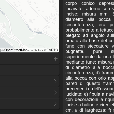
corpo conico depres
incavato, adorno con v
incise; misura mm. 
diametro alla bocc
circonferenza; era p
probabilmente a fettucc
piegato ad angolo sull
ornata alla base del co
fune con steccature ve
| ©
contributors ©
OpenStreetMap
CARTO
bugnette, pure su
superiormente da una l
mediante fune; misura
di diametro alla bo
circonferenza; d) fram
alla bocca con orlo appi
pareti di questo fra
precedenti e dell'ossuar
lucidate; e) fibula a nav
con decorazioni a riqua
incise a bulino e circole
cm. 9 di larghezza; f) 