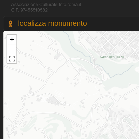
localizza monumento
+
−