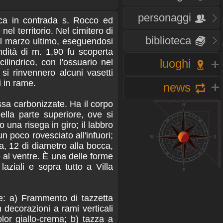
personaggi
ica in contrada s. Rocco ed
 nel territorio. Nel cimitero di
biblioteca
el marzo ultimo, eseguendosi
ondità di m. 1,90 fu scoperta
luoghi
lindrico, con l'ossuario nel
 si rinvennero alcuni vasetti
i in rame.
news
sa carbonizzate. Ha il corpo
ella parte superiore, ove si
o una risega in giro; il labbro
n poco rovesciato all'infuori;
a, 12 di diametro alla bocca,
al ventre. È una delle forme
laziali e sopra tutto a Villa
e: a) Frammento di tazzetta
 decorazioni a rami verticali
olor giallo-crema; b) tazza a