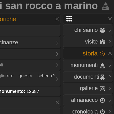
i san rocco a marino
oriche
chi siamo
visite
icinanze
storia
monumenti
li
liorare questa scheda?
documenti
gallerie
 monumento:
12687
almanacco
cronologia