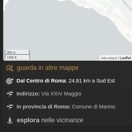
300 m
1000 ft
info.roma.it |
Leaflet
guarda in altre mappe
Dal Centro
di Roma
: 24,81 km a Sud Est
Indirizzo:
Via XXIV Maggio
In provincia di Roma:
Comune di Marino
esplora
nelle vicinanze