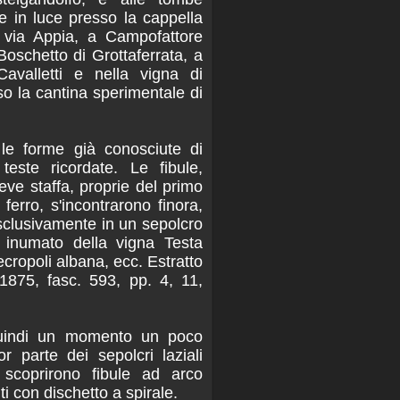
 in luce presso la cappella
a via Appia, a Campofattore
 Boschetto di Grottaferrata, a
Cavalletti e nella vigna di
o la cantina sperimentale di
te le forme già conosciute di
teste ricordate. Le fibule,
eve staffa, proprie del primo
 ferro, s'incontrarono finora,
sclusivamente in un sepolcro
 inumato della vigna Testa
ecropoli albana, ecc. Estratto
, 1875, fasc. 593, pp. 4, 11,
uindi un momento un poco
r parte dei sepolcri laziali
i scoprirono fibule ad arco
i con dischetto a spirale.