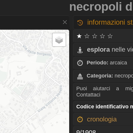
necropoli d
informazioni st
★ ☆ ☆ ☆ ☆
esplora
nelle v
Periodo:
arcaica
Categoria:
necropo
Puoi aiutarci a mig
Contattaci
Codice identificativo
cronologia
9/1908