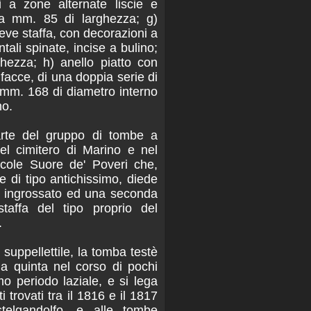
i a zone alternate liscie e
ura mm. 85 di larghezza; g)
reve staffa, con decorazioni a
ntali spinate, incise a bulino;
hezza; h) anello piatto con
facce, di una doppia serie di
 mm. 168 di diametro interno
no.
rte del gruppo di tombe a
el cimitero di Marino e nel
ccole Suore de' Poveri che,
le di tipo antichissimo, diede
o ingrossato ed una seconda
taffa del tipo proprio del
.
 suppellettile, la tomba testè
la quinta nel corso di pochi
mo periodo laziale, e si lega
 trovati tra il 1816 e il 1817
telgandolfo, e alle tombe