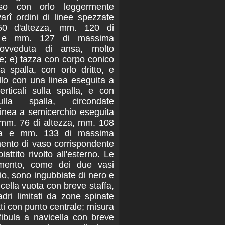
so con orlo leggermente
arî ordini di linee spezzate
50 d'altezza, mm. 120 di
a e mm. 127 di massima
rovveduta di ansa, molto
e; e) tazza con corpo conico
a spalla, con orlo dritto, e
llo con una linea eseguita a
rticali sulla spalla, e con
lla spalla, circondate
inea a semicerchio eseguita
 mm. 76 di altezza, mm. 108
cca e mm. 133 di massima
mento di vaso corrispondente
attito rivolto all'esterno. Le
mmento, come dei due vasi
io, sono ingubbiate di nero e
icella vuota con breve staffa,
dri limitati da zone spinate
tti con punto centrale; misura
fibula a navicella con breve