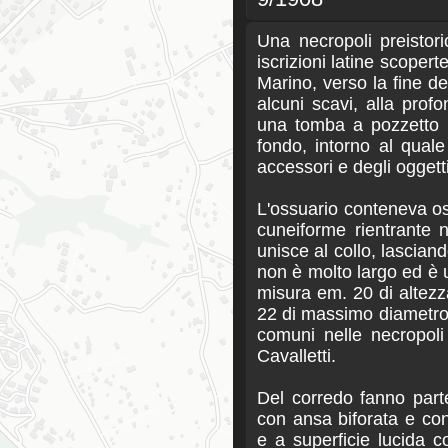
Una necropoli preistor
iscrizioni latine scoperte
Marino, verso la fine d
alcuni scavi, alla prof
una tomba a pozzetto ci
fondo, intorno al quale
accessori e degli oggett
L'ossuario conteneva os
cuneiforme rientrante n
unisce al collo, lasciand
non è molto largo ed è u
misura em. 20 di altezz
22 di massimo diametro 
comuni nelle necropoli 
Cavalletti.
Del corredo fanno part
con ansa biforata e con
e a superficie lucida c