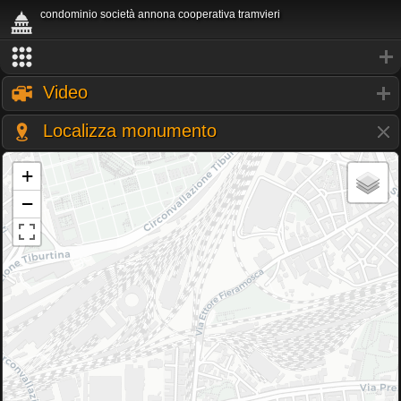
condominio società annona cooperativa tramvieri
Video
Localizza monumento
+
−