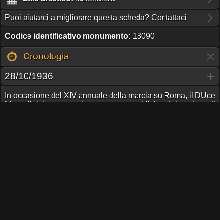
Puoi aiutarci a migliorare questa scheda? Contattaci
Codice identificativo monumento:
13090
Cronologia
28/10/1936
In occasione del XIV annuale della marcia su Roma, il DUce
Mussolini inaugura alcune opere pubbliche del regime: il
Liceo Giulio Cesare, il Palazzo della Società Annona
Cooperativa Tramvieri.
Condividi pagina
QUESTO PORTALE NON RICEVE CONTRIBUTI O SUPPORTO
DA NESSUNA ISTITUZIONE.
IL TUO AIUTO PUÒ FARE LA DIFFERENZA!