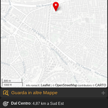
300 m
1000 ft
info.roma.it |
| ©
contributors ©
Leaflet
OpenStreetMap
CARTO
Guarda in altre Mappe
Dal Centro
: 4,87 km a Sud Est