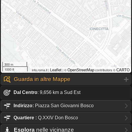
300 m
1000 ft
info.roma.it |
| ©
contributors ©
Leaflet
OpenStreetMap
CARTO
Guarda in altre Mappe
Dal Centro
: 9,656 km a Sud Est
Indirizzo:
Piazza San Giovanni Bosco
Quartiere
:
Q.XXIV Don Bosco
Esplora
nelle vicinanze