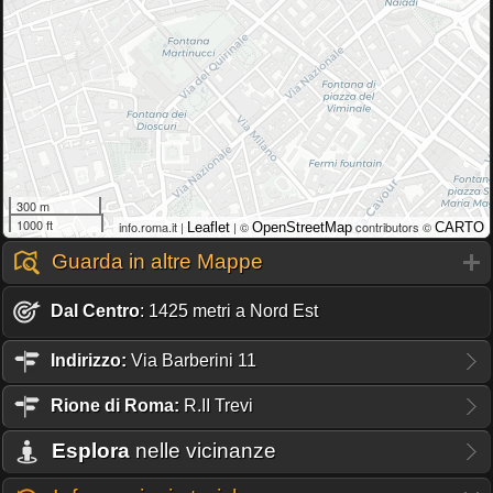
300 m
1000 ft
info.roma.it |
| ©
contributors ©
Leaflet
OpenStreetMap
CARTO
Guarda in altre Mappe
Dal Centro
: 1425 metri a Nord Est
Indirizzo:
Via Barberini 11
Rione
di Roma:
R.II Trevi
Esplora
nelle vicinanze