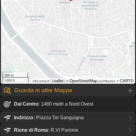
300 m
1000 ft
info.roma.it |
| ©
contributors ©
Leaflet
OpenStreetMap
CARTO
Guarda in altre Mappe
Dal Centro
: 1460 metri a Nord Ovest
Indirizzo:
Piazza Tor Sanguigna
Rione
di Roma:
R.VI Parione