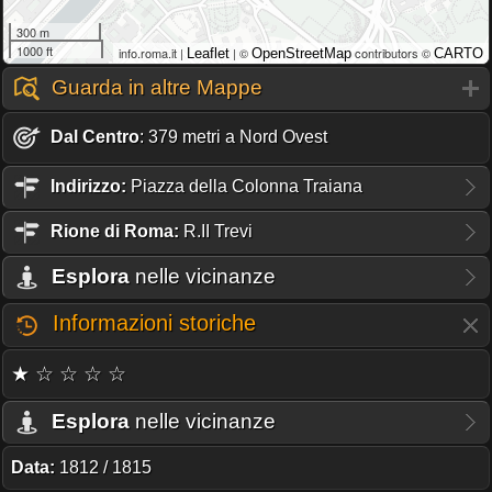
300 m
1000 ft
info.roma.it |
| ©
contributors ©
Leaflet
OpenStreetMap
CARTO
Guarda in altre Mappe
Dal Centro
: 379 metri a Nord Ovest
Indirizzo:
Piazza della Colonna Traiana
Rione
di Roma:
R.II Trevi
Esplora
nelle vicinanze
Informazioni storiche
★ ☆ ☆ ☆ ☆
Esplora
nelle vicinanze
Data:
1812 / 1815