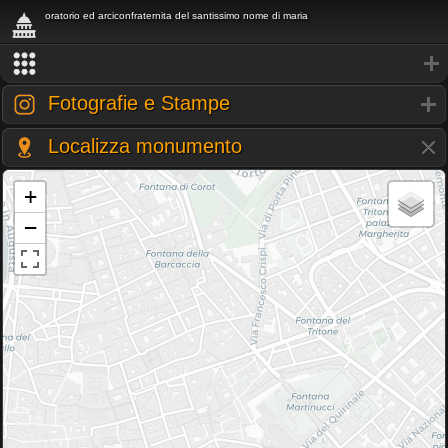
oratorio ed arciconfraternita del santissimo nome di maria
Fotografie e Stampe
Localizza monumento
+
−