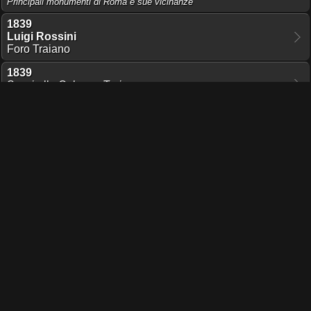
Principali monumenti di Roma e sue vicinanze
1839
Luigi Rossini
Foro Traiano
1839
Scavi alla Colonna Traiana
Il ristauro del Foro Traiano
1821
George Ledwell Taylor
Trajan Column
Architectural Antiquities of Rome
1747
Giovan Battista Piranesi
Veduta presso la Colonna Trajana
Vedute di Roma
Condividi pagina