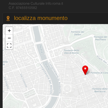
localizza monumento
+
−