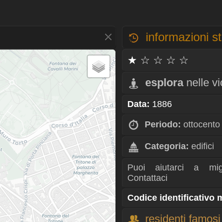
informazioni st
★ ☆ ☆ ☆ ☆
esplora
nelle v
Data:
1886
Periodo:
ottocento
Categoria:
edifici
Puoi aiutarci a mig
Contattaci
Codice identificativo
residenti famosi