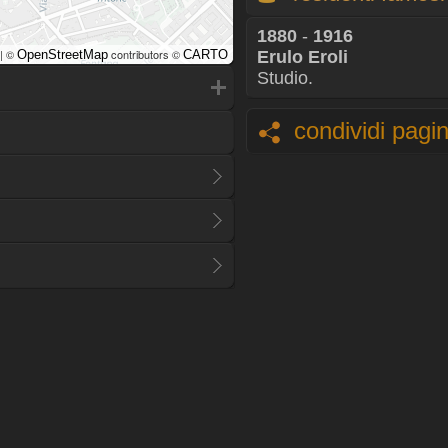
1880
-
1916
| ©
contributors ©
OpenStreetMap
CARTO
Erulo Eroli
Studio.
condividi pagi