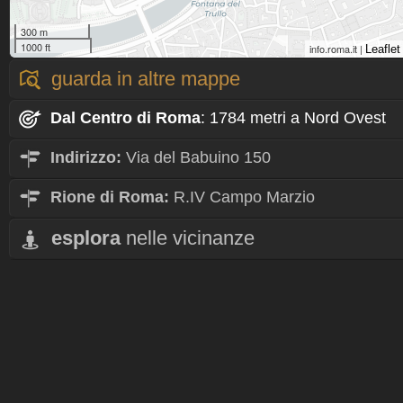
300 m
1000 ft
info.roma.it |
Leaflet
guarda in altre mappe
Dal Centro
di Roma
: 1784 metri a Nord Ovest
Indirizzo:
Via del Babuino 150
Rione
di Roma:
R.IV Campo Marzio
esplora
nelle vicinanze