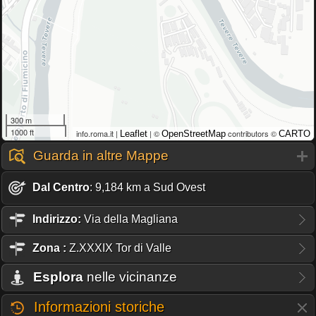
300 m
1000 ft
info.roma.it |
| ©
contributors ©
Leaflet
OpenStreetMap
CARTO
Guarda in altre Mappe
Dal Centro
: 9,184 km a Sud Ovest
Indirizzo:
Via della Magliana
Zona
:
Z.XXXIX Tor di Valle
Esplora
nelle vicinanze
Informazioni storiche