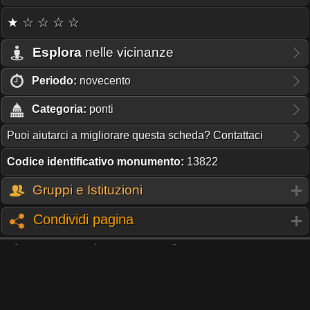
★ ☆ ☆ ☆ ☆
Esplora
nelle vicinanze
Periodo:
novecento
Categoria:
ponti
Puoi aiutarci a migliorare questa scheda? Contattaci
Codice identificativo monumento:
13822
Gruppi e Istituzioni
Condividi pagina
TI PIACE QUESTO PROGETTO?
UNA DONAZIONE DEL COSTO D'UN CAFFÈ,