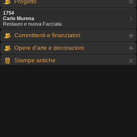
Progetto
1754
Carlo Murena
Restauro e nuova Facciata.
Committenti e finanziatori
Opere d'arte e decorazioni
Stampe antiche
1846
Luigi Canina
Pianta di S. Michele in Sassia
Tempj cristiani
1834
Achille Pinelli
San Michele
1830
San Michele a Borgo
Nuova raccolta delle principali vedute antiche e moderne dell'Alma
città di Roma e sue vicinanze