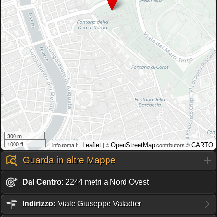
300 m
1000 ft
info.roma.it |
| ©
contributors ©
Leaflet
OpenStreetMap
CARTO
Guarda in altre Mappe
Dal Centro
: 2244 metri a Nord Ovest
Indirizzo:
Viale Giuseppe Valadier