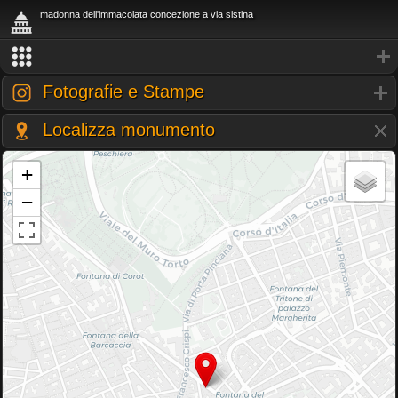
madonna dell'immacolata concezione a via sistina
Fotografie e Stampe
Localizza monumento
+
−