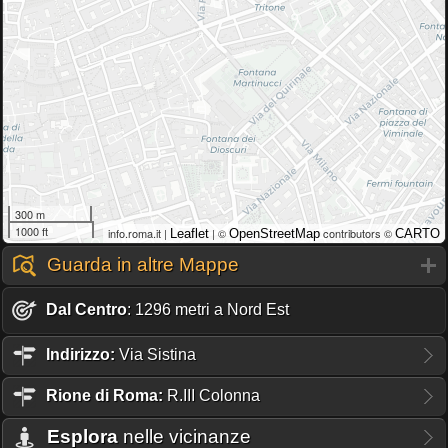
300 m
1000 ft
info.roma.it |
| ©
contributors ©
Leaflet
OpenStreetMap
CARTO
Guarda in altre Mappe
Dal Centro
: 1296 metri a Nord Est
Indirizzo:
Via Sistina
Rione
di Roma:
R.III Colonna
Esplora
nelle vicinanze