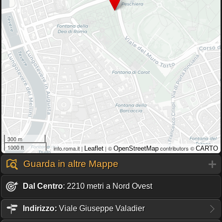
300 m
1000 ft
info.roma.it |
| ©
contributors ©
Leaflet
OpenStreetMap
CARTO
Guarda in altre Mappe
Dal Centro
: 2210 metri a Nord Ovest
Indirizzo:
Viale Giuseppe Valadier