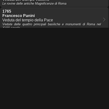
Le rovine delle antiche Magnificenze di Roma
1765
Francesco Panini
Veduta del tempio della Pace
Vedute delle quattro principali basiliche e monumenti di Roma nel
XVIII secolo
1765
Domenico Montaigù
Veduta di Campo Vaccino
Vedute delle quattro principali basiliche e monumenti di Roma nel
XVIII secolo
1761
Domenico Montaigù
Tempio della Pace
Nuova raccolta delle più belle Vedute di Roma
1758
Giuseppe Vasi
Arco trionfale eretto in onore di Clemente XIII
1747
Giovan Battista Piranesi
Veduta di Campo Vaccino