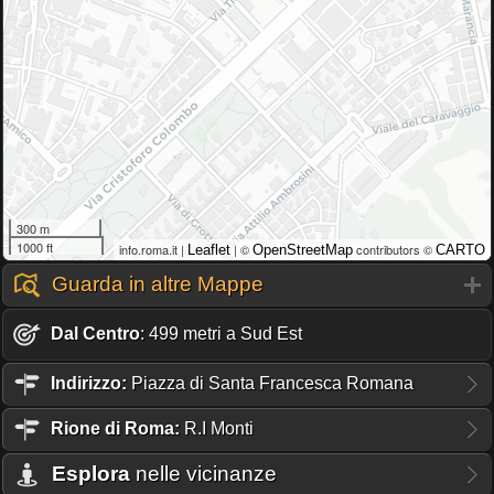
300 m
1000 ft
info.roma.it |
| ©
contributors ©
Leaflet
OpenStreetMap
CARTO
Guarda in altre Mappe
Dal Centro
: 499 metri a Sud Est
Indirizzo:
Piazza di Santa Francesca Romana
Rione
di Roma:
R.I Monti
Esplora
nelle vicinanze