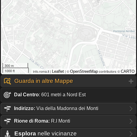
300 m
1000 ft
info.roma.it |
| ©
contributors ©
Leaflet
OpenStreetMap
CARTO
Guarda in altre Mappe
Dal Centro
: 601 metri a Nord Est
Indirizzo:
Via della Madonna dei Monti
Rione
di Roma:
R.I Monti
Esplora
nelle vicinanze