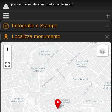
portico medievale a via madonna dei monti
Fotografie e Stampe
Localizza monumento
+
−