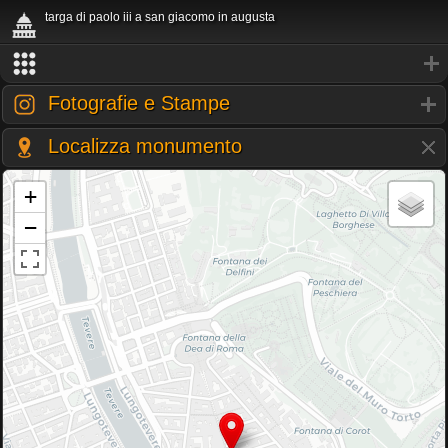
targa di paolo iii a san giacomo in augusta
Fotografie e Stampe
Localizza monumento
+
−