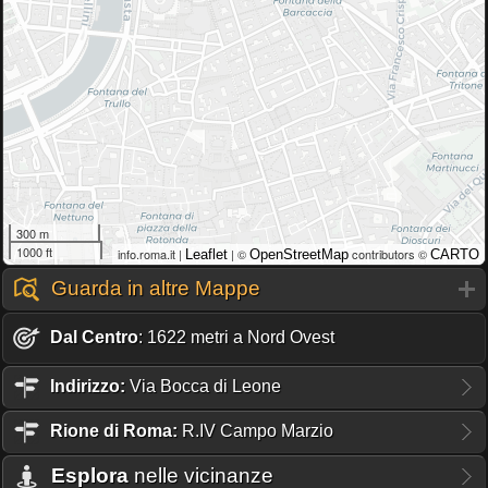
300 m
1000 ft
info.roma.it |
| ©
contributors ©
Leaflet
OpenStreetMap
CARTO
Guarda in altre Mappe
Dal Centro
: 1622 metri a Nord Ovest
Indirizzo:
Via Bocca di Leone
Rione
di Roma:
R.IV Campo Marzio
Esplora
nelle vicinanze