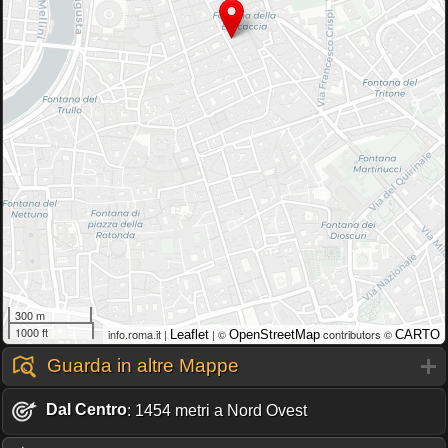
300 m
1000 ft
info.roma.it |
| ©
contributors ©
Leaflet
OpenStreetMap
CARTO
Guarda in altre Mappe
Dal Centro
: 1454 metri a Nord Ovest