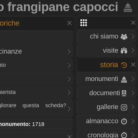
o frangipane capocci
oriche
chi siamo
visite
icinanze
storia
nto
monumenti
ierista
documenti
liorare questa scheda?
gallerie
almanacco
 monumento:
1718
cronologia