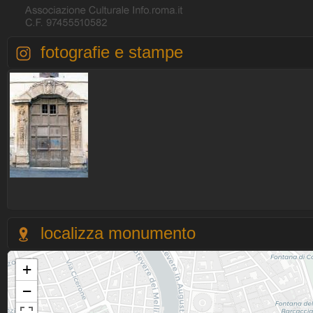
fotografie e stampe
localizza monumento
+
−