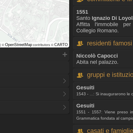
1551
Santo
Ignazio Di Loyo
Affitta l'immobile pe
Collegio Romano.
residenti famosi
| ©
contributors ©
OpenStreetMap
CARTO
Niccolò Capocci
Abita nel palazzo.
gruppi e istituzi
Gesuiti
1543 - ...: Si inaugurarono le c
Gesuiti
1551 - 1557: Viene preso in 
Grammatica fondata al campid
casati e famigli