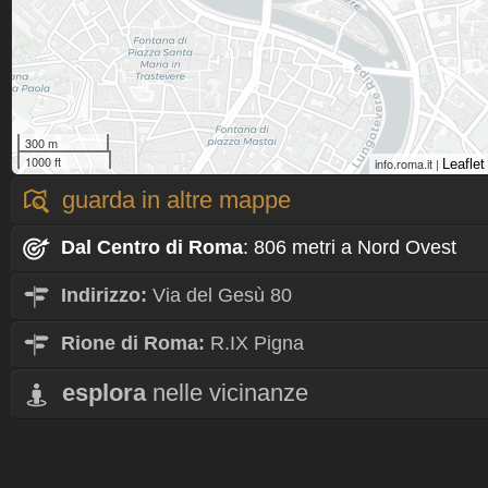
300 m
1000 ft
info.roma.it |
Leaflet
guarda in altre mappe
Dal Centro
di Roma
: 806 metri a Nord Ovest
Indirizzo:
Via del Gesù 80
Rione
di Roma:
R.IX Pigna
esplora
nelle vicinanze