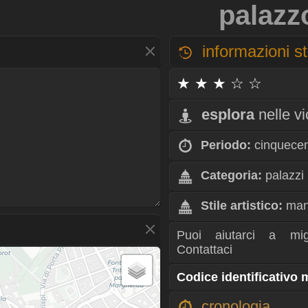
palazz
informazioni st
★ ★ ★ ☆ ☆
esplora
nelle v
Periodo:
cinquece
Categoria:
palazzi
Stile artistico:
man
Puoi aiutarci a mig
Contattaci
Codice identificativo
cronologia