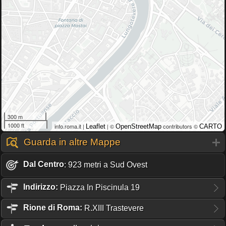
300 m
1000 ft
info.roma.it |
| ©
contributors ©
Leaflet
OpenStreetMap
CARTO
Guarda in altre Mappe
Dal Centro
: 923 metri a Sud Ovest
Indirizzo:
Piazza In Piscinula 19
Rione
di Roma:
R.XIII Trastevere